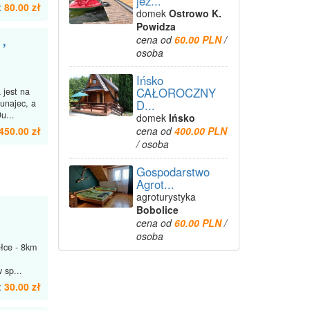
jez...
:
80.00 zł
domek
Ostrowo K.
Powidza
cena od
60.00 PLN
/
 ,
osoba
Ińsko
CAŁOROCZNY
jest na
D...
unajec, a
u...
domek
Ińsko
cena od
400.00 PLN
450.00 zł
/ osoba
Gospodarstwo
Agrot...
agroturystyka
Bobolice
cena od
60.00 PLN
/
osoba
łce - 8km
 sp...
:
30.00 zł