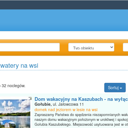
kwatery na wsi
 32 noclegów.
Sortuj
Dom wakacyjny na Kaszubach - na wyłą
Gołubie,
ul. Jałowcowa 11
domek nad jeziorem w lesie na wsi
Zapraszamy Państwa do spędzenia niezapomnianych waka
naszym domu wakacyjnym położonym w urokliwej i spokojn
Gołubia Kaszubskiego. Miejscowość usytuowana jest w ot