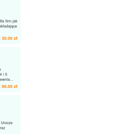
a firm jak
składające
:
30.00 zł
u
4 i 5
ewnia...
:
90.00 zł
 Urocze
raz