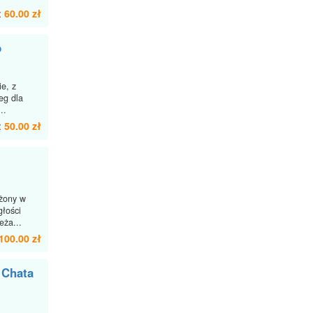
:
60.00 zł
p
e, z
eg dla
..
:
50.00 zł
żony w
głości
eża...
100.00 zł
 Chata