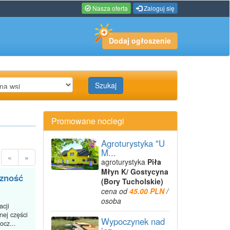
Nasza oferta
Zaloguj się
Dodaj ogłoszenie
Szukaj
Promowane noclegi
Agroturystyka "U
M...
«
»
agroturystyka
Piła
Młyn K/ Gostycyna
czność
(Bory Tucholskie)
cena od
45.00 PLN
/
osoba
cji
ej części
Wypoczynek nad
ocz...