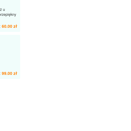
ż u
przepiękny
:
60.00 zł
:
99.00 zł