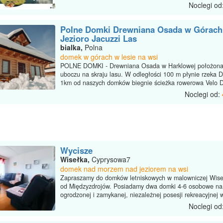
Noclegi od
Polne Domki Drewniana Osada w Górach
Jezioro Jacuzzi Las
bialka,
Polna
domek w górach w lesie na wsi
POLNE DOMKI - Drewniana Osada w Harklowej położona 
uboczu na skraju lasu. W odległości 100 m płynie rzeka D
1km od naszych domków biegnie ścieżka rowerowa Velo D
Noclegi od:
Wycisze
Wisełka,
Cyprysowa7
domek nad morzem nad jeziorem na wsi
Zapraszamy do domków letniskowych w malowniczej Wise
od Międzyzdrojów. Posiadamy dwa domki 4-6 osobowe na
ogrodzonej i zamykanej, niezależnej posesji rekreacyjnej w
Noclegi od