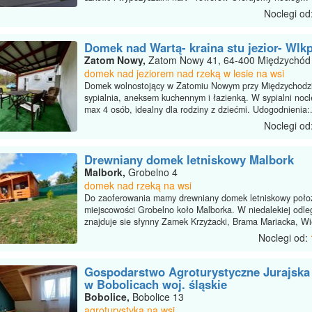
Noclegi od
Domek nad Wartą- kraina stu jezior- Wlk
Zatom Nowy,
Zatom Nowy 41, 64-400 Międzychód
domek nad jeziorem nad rzeką w lesie na wsi
Domek wolnostojący w Zatomiu Nowym przy Międzychodzi
sypialnia, aneksem kuchennym i łazienką. W sypialni nocl
max 4 osób, idealny dla rodziny z dziećmi. Udogodnienia:.
Noclegi od
Drewniany domek letniskowy Malbork
Malbork,
Grobelno 4
domek nad rzeką na wsi
Do zaoferowania mamy drewniany domek letniskowy poło
miejscowości Grobelno koło Malborka. W niedalekiej odle
znajduje sie słynny Zamek Krzyżacki, Brama Mariacka, Wi
Noclegi od:
Gospodarstwo Agroturystyczne Jurajska
w Bobolicach woj. śląskie
Bobolice,
Bobolice 13
agroturystyka na wsi