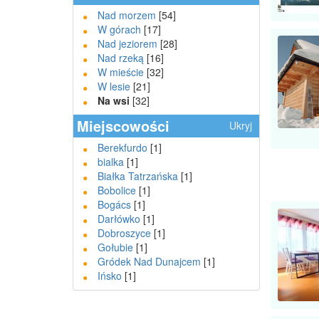
Nad morzem
[54]
W górach
[17]
Nad jeziorem
[28]
Nad rzeką
[16]
W mieście
[32]
W lesie
[21]
Na wsi
[32]
Miejscowości
Ukryj
Berekfurdo
[1]
bialka
[1]
Białka Tatrzańska
[1]
Bobolice
[1]
Bogács
[1]
Darłówko
[1]
Dobroszyce
[1]
Gołubie
[1]
Gródek Nad Dunajcem
[1]
Ińsko
[1]