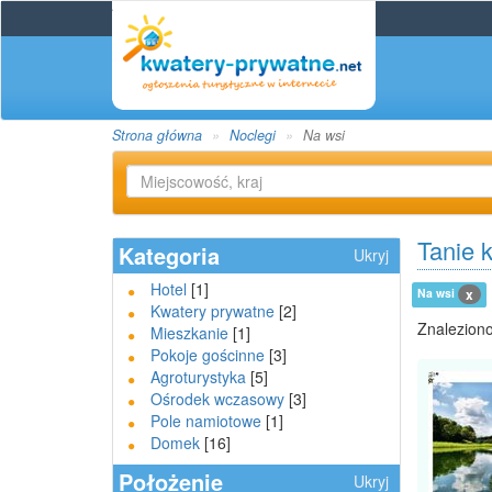
Strona główna
Noclegi
Na wsi
Tanie 
Kategoria
Ukryj
Hotel
[1]
Na wsi
x
Kwatery prywatne
[2]
Znaleziono
Mieszkanie
[1]
Pokoje gościnne
[3]
Agroturystyka
[5]
Ośrodek wczasowy
[3]
Pole namiotowe
[1]
Domek
[16]
Położenie
Ukryj