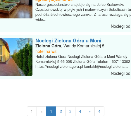
Nasze gospodarstwo znajduje się na Jurze Krakowsko-
Częstochowskiej w pięknych i malowniczych Bobolicach tu
podnóża średniowiecznego zamku. Z tarasu rozciąga się 
wido...
Noclegi od
Noclegi Zielona Góra u Moni
Zielona Góra,
Wandy Komarnickiej 5
hotel na wsi
Hotel zielona Gora Noclegi Zielona Góra u Moni Wandy
Komarnickiej 5 66-008 Zielona Góra Telefon : 607113302
https://noclegi-zielonagora.pl kontakt@noclegi-zielona...
Noclegi od
1
«
1
2
3
4
»
4