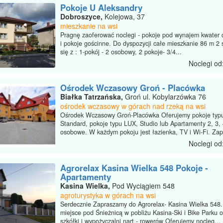
Pokoje U Aleksandry
Dobroszyce,
Kolejowa, 37
mieszkanie na wsi
Pragnę zaoferować noclegi - pokoje pod wynajem kwater dl
i pokoje gościnne. Do dyspozycji całe mieszkanie 86 m 2 
się z : 1-pokój - 2 osobowy, 2 pokoje- 3/4...
Noclegi od
Ośrodek Wczasowy Groń - Placówka
Białka Tatrzańska,
Groń ul. Kobylarzówka 76
ośrodek wczasowy w górach nad rzeką na wsi
Ośrodek Wczasowy Groń-Placówka Oferujemy pokoje typ
Standard, pokoje typu LUX, Studio lub Apartamenty 2, 3, 
osobowe. W każdym pokoju jest łazienka, TV i Wi-Fi. Zap
Noclegi od
Agrorelax Kasina Wielka 548 Pokoje -
Apartamenty
Kasina Wielka,
Pod Wyciągiem 548
agroturystyka w górach na wsi
Serdecznie Zapraszamy do Agrorelax- Kasina Wielka 548.
miejsce pod Śnieżnicą w pobliżu Kasina-Ski i Bike Parku o
szkółki i wypożyczalni nart - rowerów Oferujemy nocleg...