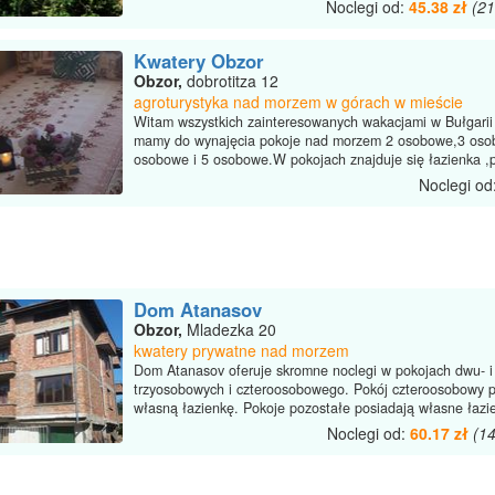
Noclegi od:
45.38 zł
(2
Kwatery Obzor
Obzor,
dobrotitza 12
agroturystyka nad morzem w górach w mieście
Witam wszystkich zainteresowanych wakacjami w Bułgarii
mamy do wynajęcia pokoje nad morzem 2 osobowe,3 oso
osobowe i 5 osobowe.W pokojach znajduje się łazienka ,pr
Noclegi od
Dom Atanasov
Obzor,
Mladezka 20
kwatery prywatne nad morzem
Dom Atanasov oferuje skromne noclegi w pokojach dwu- i
trzyosobowych i czteroosobowego. Pokój czteroosobowy 
własną łazienkę. Pokoje pozostałe posiadają własne łazie
Noclegi od:
60.17 zł
(1