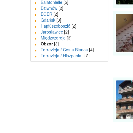
Balatonlelle
[5]
Dziwnów
[2]
EGER
[2]
Gdańsk
[3]
Hajdúszoboszló
[2]
Jarosławiec
[2]
Międzyzdroje
[3]
Obzor
[3]
Torrevieja / Costa Blanca
[4]
Torrevieja / Hiszpania
[12]