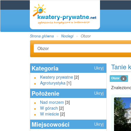
Strona główna
Noclegi
Obzor
Tanie 
Kategoria
Ukryj
Kwatery prywatne
[2]
Obzor
x
Agroturystyka
[1]
Znaleziono
Położenie
Ukryj
Nad morzem
[3]
W górach
[2]
W mieście
[2]
Miejscowości
Ukryj