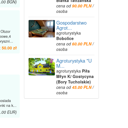
Białka Tatrzańska
1.00 BGN)
cena od
90.00 PLN
/
osoba
Gospodarstwo
Agrot...
 Obzor
agroturystyka
bowe,4
Bobolice
yszni...
cena od
60.00 PLN
/
:
50.00 zł
osoba
Agroturystyka "U
M...
agroturystyka
Piła
Młyn K/ Gostycyna
(Bory Tucholskie)
cena od
45.00 PLN
/
osoba
posiada
nki na k...
4.00 EUR)