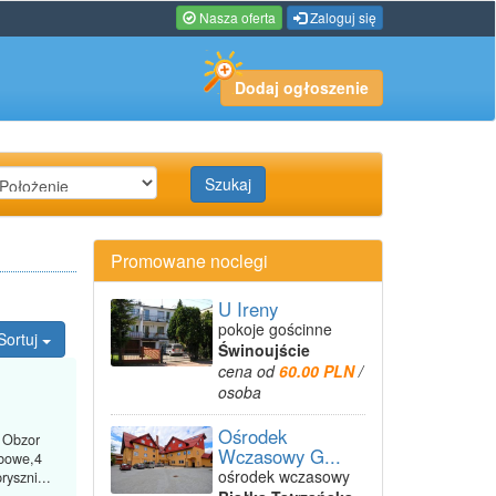
Nasza oferta
Zaloguj się
Dodaj ogłoszenie
Szukaj
Promowane noclegi
U Ireny
pokoje gościnne
Sortuj
Świnoujście
cena od
60.00 PLN
/
osoba
Ośrodek
 Obzor
Wczasowy G...
bowe,4
ośrodek wczasowy
yszni...