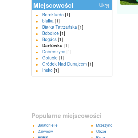
Miejscowości
Ukryj
Berekfurdo
[1]
bialka
[1]
Białka Tatrzańska
[1]
Bobolice
[1]
Bogács
[1]
Darłówko
[1]
Dobroszyce
[1]
Gołubie
[1]
Gródek Nad Dunajcem
[1]
Ińsko
[1]
Popularne miejscowości
Balatonlelle
Mrzeżyno
Dziwnów
Obzor
EGER
Rytro