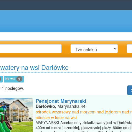
kwatery na wsi Darłówko
Na wsi
x
 1 noclegów.
Pensjonat Marynarski
Darłówko,
Marynarska 44
ośrodek wczasowy nad morzem nad jeziorem nad 
mieście w lesie na wsi
MARYNARSKI-Apartamenty zlokalizowany jest w Darłówku
400m od morza i szerokiej, piaszczystej plaży, 600m od de