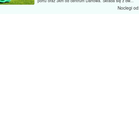
portu oraz 3km od centrum Darłowa. Składa się z dw...
Noclegi od