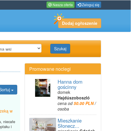
Nasza oferta
Zaloguj się
Dodaj ogłoszenie
Szukaj
Promowane noclegi
Hanna dom
gościnny
Sortuj
domek
Hajdúszoboszló
cena od
50.00 PLN
/
osoba
rzeką w
Mieszkanie
, niecałe
Słonecz...
ptaku i