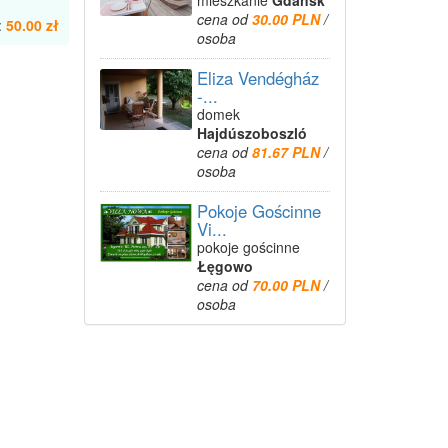
mieszkanie
Gdańsk
cena od
30.00 PLN
/
:
50.00 zł
osoba
Eliza Vendégház
-...
domek
Hajdúszoboszló
cena od
81.67 PLN
/
osoba
Pokoje Gościnne
Vi...
pokoje gościnne
Łęgowo
cena od
70.00 PLN
/
osoba