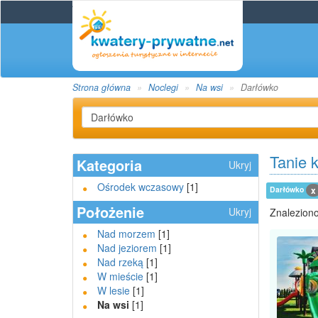
Strona główna
Noclegi
Na wsi
Darłówko
Tanie 
Kategoria
Ukryj
Ośrodek wczasowy
[1]
Darłówko
x
Położenie
Ukryj
Znaleziono
Nad morzem
[1]
Nad jeziorem
[1]
Nad rzeką
[1]
W mieście
[1]
W lesie
[1]
Na wsi
[1]