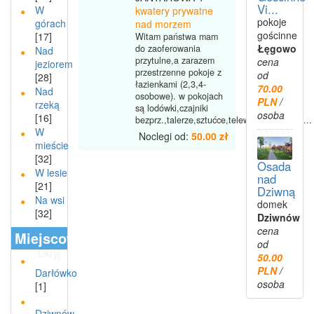
Vi...
W
kwatery prywatne
pokoje
górach
nad morzem
gościnne
[17]
Witam państwa mam
Łęgowo
do zaoferowania
Nad
przytulne,a zarazem
cena
jeziorem
przestrzenne pokoje z
od
[28]
łazienkami (2,3,4-
70.00
Nad
osobowe). w pokojach
PLN
/
rzeką
są lodówki,czajniki
osoba
[16]
bezprz.,talerze,sztućce,telewizory,parawan...
W
Noclegi od:
50.00 zł
mieście
[32]
Osada
W lesie
nad
[21]
Dziwną
Na wsi
domek
[32]
Dziwnów
cena
Miejscowości
od
Ukryj
50.00
PLN
/
Darłówko
osoba
[1]
Dziwnów