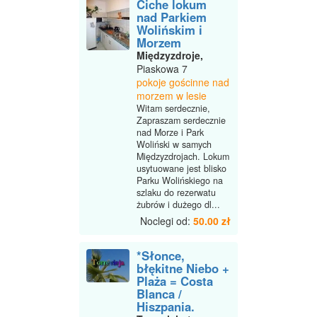
Ciche lokum
nad Parkiem
Wolińskim i
Morzem
Międzyzdroje,
Piaskowa 7
pokoje gościnne nad
morzem w lesie
Witam serdecznie,
Zapraszam serdecznie
nad Morze i Park
Woliński w samych
Międzyzdrojach. Lokum
usytuowane jest blisko
Parku Wolińskiego na
szlaku do rezerwatu
żubrów i dużego dl...
Noclegi od:
50.00 zł
*Słonce,
błękitne Niebo +
Plaża = Costa
Blanca /
Hiszpania.