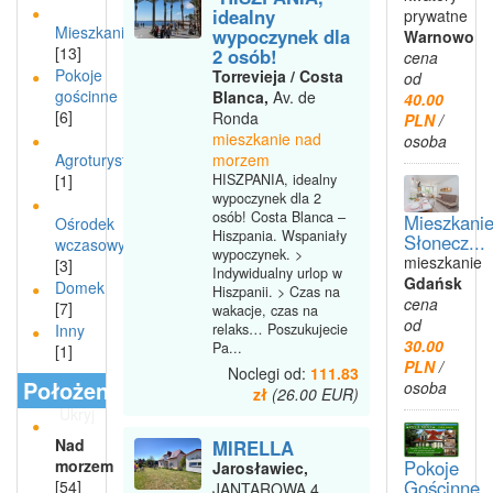
idealny
prywatne
Mieszkanie
wypoczynek dla
Warnowo
[13]
2 osób!
cena
Pokoje
Torrevieja / Costa
od
gościnne
Blanca,
Av. de
40.00
[6]
Ronda
PLN
/
mieszkanie nad
osoba
Agroturystyka
morzem
[1]
HISZPANIA, idealny
wypoczynek dla 2
osób! Costa Blanca –
Mieszkani
Ośrodek
Hiszpania. Wspaniały
Słonecz...
wczasowy
wypoczynek. >
mieszkanie
[3]
Indywidualny urlop w
Gdańsk
Domek
Hiszpanii. > Czas na
cena
[7]
wakacje, czas na
od
Inny
relaks… Poszukujecie
30.00
Pa...
[1]
PLN
/
Noclegi od:
111.83
Położenie
osoba
zł
(26.00 EUR)
Ukryj
Nad
MIRELLA
Pokoje
morzem
Jarosławiec,
Gościnne
[54]
JANTAROWA 4