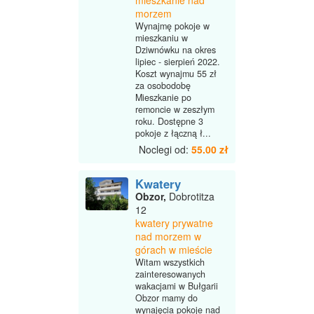
mieszkanie nad
morzem
Wynajmę pokoje w
mieszkaniu w
Dziwnówku na okres
lipiec - sierpień 2022.
Koszt wynajmu 55 zł
za osobodobę
Mieszkanie po
remoncie w zeszłym
roku. Dostępne 3
pokoje z łączną ł...
Noclegi od:
55.00 zł
Kwatery
Obzor,
Dobrotitza
12
kwatery prywatne
nad morzem w
górach w mieście
Witam wszystkich
zainteresowanych
wakacjami w Bułgarii
Obzor mamy do
wynajęcia pokoje nad