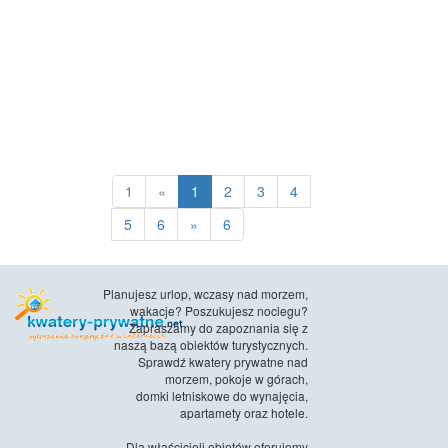
1
«
1
2
3
4
5
6
»
6
Planujesz urlop, wczasy nad morzem,
wakacje? Poszukujesz noclegu?
Zapraszamy do zapoznania się z
naszą bazą obiektów turystycznych.
Sprawdź kwatery prywatne nad
morzem, pokoje w górach,
domki letniskowe do wynajęcia,
apartamety oraz hotele.
Dla właścicieli obietów oferujemy