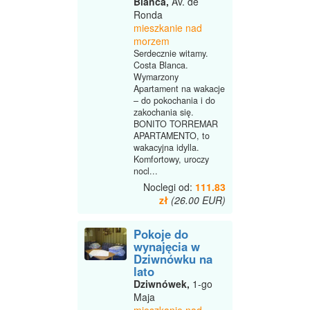
Blanca,
Av. de
Ronda
mieszkanie nad
morzem
Serdecznie witamy.
Costa Blanca.
Wymarzony
Apartament na wakacje
– do pokochania i do
zakochania się.
BONITO TORREMAR
APARTAMENTO, to
wakacyjna idylla.
Komfortowy, uroczy
nocl...
Noclegi od:
111.83
zł
(26.00 EUR)
Pokoje do
wynajęcia w
Dziwnówku na
lato
Dziwnówek,
1-go
Maja