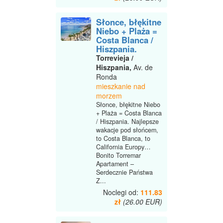
Słonce, błękitne
Niebo + Plaża =
Costa Blanca /
Hiszpania.
Torrevieja /
Hiszpania,
Av. de
Ronda
mieszkanie nad
morzem
Słonce, błękitne Niebo
+ Plaża = Costa Blanca
/ Hiszpania. Najlepsze
wakacje pod słońcem,
to Costa Blanca, to
California Europy…
Bonito Torremar
Apartament –
Serdecznie Państwa
Z...
Noclegi od:
111.83
zł
(26.00 EUR)