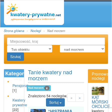
Strona główna
Noclegi
Nad morzem
Szukaj
Tanie kwatery nad
Kategoria
Promowan
morzem
noclegi
Ukryj
Pensjonat
Nad morzem
x
[1]
Znaleziono 54 noclegów.
KĄT
«
»
Kwatery
MORSKI
Sortuj
prywatne
OKOLICE..
[22]
*HISZPANIA,
kwatery