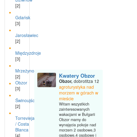
[2]
Gdańsk
[3]
Jarosławiec
[2]
Międzyzdroje
[3]
Mrzeżyno
Kwatery Obzor
[2]
Obzor,
dobrotitza 12
Obzor
agroturystyka nad
[3]
morzem w górach w
mieście
Świnoujście
Witam wszystkich
[2]
zainteresowanych
wakacjami w Bułgarii
Torrevieja
Obzor mamy do
/ Costa
wynajęcia pokoje nad
Blanca
morzem 2 osobowe,3
[4]
osobowe,4 osobowe i