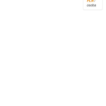
PLN
/
osoba