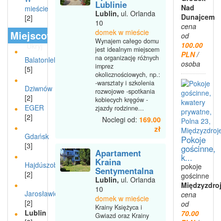
Lublinie
Nad
mieście
Lublin,
ul. Orlanda
Dunajcem
[2]
10
cena
domek w mieście
Miejscowości
od
Wynajem całego domu
100.00
Ukryj
jest idealnym miejscem
PLN
/
na organizację różnych
Balatonlelle
osoba
imprez
[5]
okolicznościowych, np.:
-warsztaty i szkolenia
Dziwnów
rozwojowe -spotkania
[2]
kobiecych kręgów -
EGER
zjazdy rodzinne...
[2]
Noclegi od:
169.00
zł
Gdańsk
Pokoje
[3]
gościnne,
Apartament
k...
Kraina
Hajdúszoboszló
pokoje
Sentymentalna
[2]
gościnne
Lublin,
ul. Orlanda
Międzyzdro
10
Jarosławiec
cena
domek w mieście
[2]
od
Krainy Księżyca i
Lublin
70.00
Gwiazd oraz Krainy