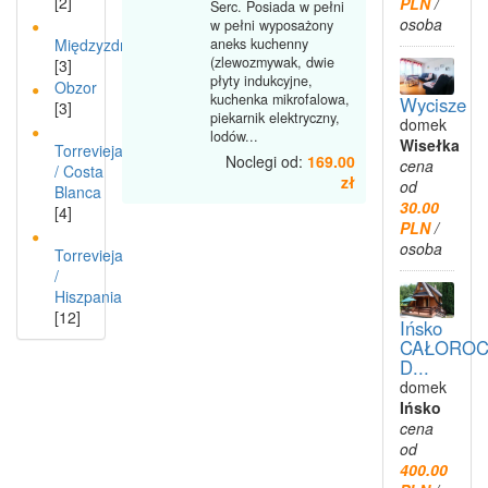
[2]
PLN
/
Serc. Posiada w pełni
osoba
w pełni wyposażony
Międzyzdroje
aneks kuchenny
(zlewozmywak, dwie
[3]
płyty indukcyjne,
Obzor
kuchenka mikrofalowa,
Wycisze
[3]
piekarnik elektryczny,
domek
lodów...
Wisełka
Torrevieja
Noclegi od:
169.00
cena
/ Costa
zł
od
Blanca
30.00
[4]
PLN
/
osoba
Torrevieja
/
Hiszpania
[12]
Ińsko
CAŁOROC
D...
domek
Ińsko
cena
od
400.00