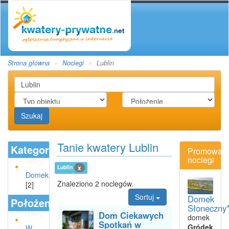
Strona główna
Noclegi
Lublin
Szukaj
Tanie kwatery Lublin
Kategoria
Promowan
noclegi
Ukryj
Lublin
x
Domek
Znaleziono 2 noclegów.
[2]
Sortuj
Domek
Położenie
Słoneczny*
Ukryj
Dom Ciekawych
domek
Spotkań w
Gródek
W