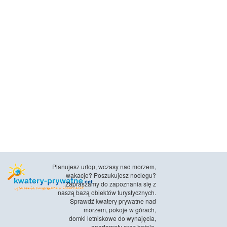
Planujesz urlop, wczasy nad morzem,
wakacje? Poszukujesz noclegu?
Zapraszamy do zapoznania się z
naszą bazą obiektów turystycznych.
Sprawdź kwatery prywatne nad
morzem, pokoje w górach,
domki letniskowe do wynajęcia,
apartamety oraz hotele.