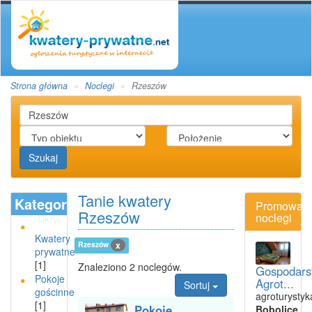
Strona główna
Noclegi
Rzeszów
Szukaj
Tanie kwatery
Kategoria
Promowan
Rzeszów
noclegi
Ukryj
Kwatery
Rzeszów
x
prywatne
[1]
Znaleziono 2 noclegów.
Gospodars
Pokoje
Agrot...
Sortuj
gościnne
agroturystyk
[1]
Pokoje
Bobolice