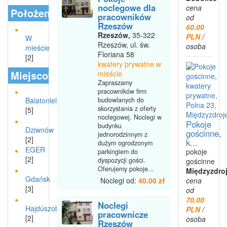
noclegowe dla
cena
Położenie
pracowników
od
Ukryj
Rzeszów
60.00
Rzeszów,
35-322
PLN
/
W
Rzeszów, ul. św.
osoba
mieście
Floriana 58
[2]
kwatery prywatne w
Miejscowości
mieście
Zapraszamy
Ukryj
pracowników firm
Balatonlelle
budowlanych do
skorzystania z oferty
[5]
noclegowej. Noclegi w
Pokoje
budynku
Dziwnów
gościnne,
jednorodzinnym z
[2]
k...
dużym ogrodzonym
EGER
pokoje
parkingiem do
[2]
dyspozycji gości.
gościnne
Oferujemy pokoje...
Międzyzdro
Gdańsk
Noclegi od:
40.00 zł
cena
[3]
od
70.00
Noclegi
Hajdúszoboszló
PLN
/
pracownicze
[2]
osoba
Rzeszów