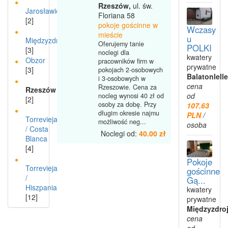
Rzeszów,
ul. św.
Jarosławiec
Floriana 58
[2]
pokoje gościnne w
Wczasy
mieście
u
Międzyzdroje
Oferujemy tanie
POLKI
[3]
noclegi dla
kwatery
Obzor
pracowników firm w
prywatne
[3]
pokojach 2-osobowych
Balatonlelle
i 3-osobowych w
cena
Rzeszowie. Cena za
Rzeszów
od
nocleg wynosi 40 zł od
[2]
osoby za dobę. Przy
107.63
długim okresie najmu
PLN
/
Torrevieja
możliwość neg...
osoba
/ Costa
Noclegi od:
40.00 zł
Blanca
[4]
Pokoje
Torrevieja
gościnne
/
Gą...
Hiszpania
kwatery
[12]
prywatne
Międzyzdro
cena
od