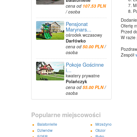
Balatonlelle
Mo
cena od
107.53 PLN
Po
/ osoba
Dodanie 
Pensjonat
Ofertę 
Marynars...
Przed do
ośrodek wczasowy
W razie 
Darłówko
cena od
50.00 PLN
/
Pozdra
osoba
Zespół
Pokoje Gościnne
i...
kwatery prywatne
Polańczyk
cena od
55.00 PLN
/
osoba
Popularne miejscowości
Balatonlelle
Mrzeżyno
Dziwnów
Obzor
EGER
Rytro