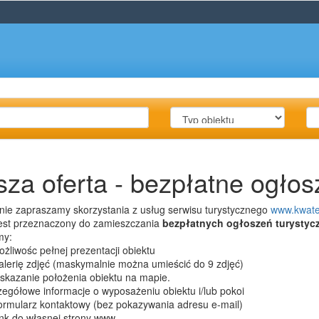
za oferta - bezpłatne ogłos
nie zapraszamy skorzystania z usług serwisu turystycznego
www.kwate
jest przeznaczony do zamieszczania
bezpłatnych ogłoszeń turystyc
my:
żliwośc pełnej prezentacji obiektu
lerię zdjęć (maskymalnie można umieścić do 9 zdjęć)
skazanie położenia obiektu na mapie.
egółowe informacje o wyposażeniu obiektu i/lub pokoi
ormularz kontaktowy (bez pokazywania adresu e-mail)
nk do własnej strony www.