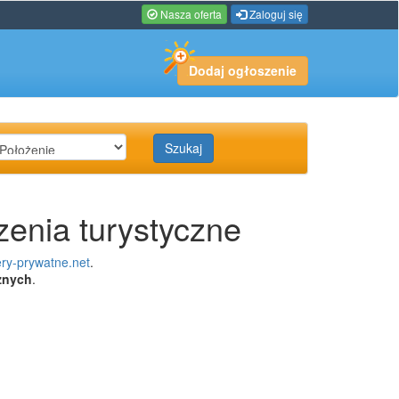
Nasza oferta
Zaloguj się
Dodaj ogłoszenie
Szukaj
zenia turystyczne
ry-prywatne.net
.
znych
.