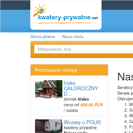
Strona główna
Nasza oferta
Promowane noclegi
Nas
Ińsko
Serdecz
CAŁOROCZNY
D...
Serwis 
Oferuje
domek
Ińsko
Mo
cena od
400.00 PLN
Ga
/ osoba
W
Sz
Wczasy u POLKI
F
kwatery prywatne
Li