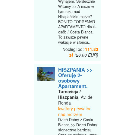
Wynajem. Serdecznie
Witamy >> A może w
tym roku nad
Hiszpańskie morze?
BONITO TORREMAR
APARTAMENTO dla 2-
osób / Costa Blanca.
To zawsze pewne
wakacje w słońcu...
Noclegi od:
111.83
zł
(26.00 EUR)
HISZPANIA >>
Oferuję 2-
osobowy
Apartament.
Torrevieja /
Hiszpania,
Av. de
Ronda
kwatery prywatne
nad morzem
Dzień Dobry z Costa
Blanca >> Dzień Dobry
słonecznie bardziej.
Czas na wakacje, czas