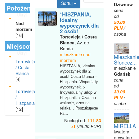
Sortuj
Dziwnów
Położenie
cena
*HISZPANIA,
Ukryj
od
idealny
50.00
Nad
wypoczynek dla
PLN
/
morzem
2 osób!
osoba
[16]
Torrevieja / Costa
Blanca,
Av. de
Miejscowości
Ronda
Ukryj
mieszkanie nad
Mieszkani
morzem
Torrevieja
Słonecz...
HISZPANIA, idealny
/ Costa
mieszkanie
wypoczynek dla 2
Blanca
Gdańsk
osób! Costa Blanca –
[4]
cena
Hiszpania. Wspaniały
od
wypoczynek. >
Torrevieja
30.00
Indywidualny urlop w
/
PLN
/
Hiszpanii. > Czas na
wakacje, czas na
Hiszpania
osoba
relaks… Poszukujecie
[12]
Pa...
Noclegi od:
111.83
MIRELLA
zł
(26.00 EUR)
kwatery
prywatne