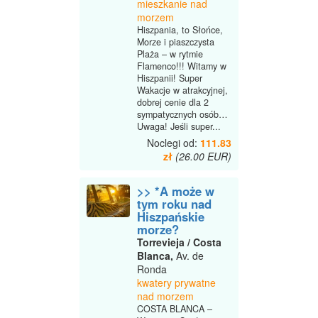
mieszkanie nad
morzem
Hiszpania, to Słońce,
Morze i piaszczysta
Plaża – w rytmie
Flamenco!!! Witamy w
Hiszpanii! Super
Wakacje w atrakcyjnej,
dobrej cenie dla 2
sympatycznych osób…
Uwaga! Jeśli super...
Noclegi od:
111.83
zł
(26.00 EUR)
>> *A może w
tym roku nad
Hiszpańskie
morze?
Torrevieja / Costa
Blanca,
Av. de
Ronda
kwatery prywatne
nad morzem
COSTA BLANCA –