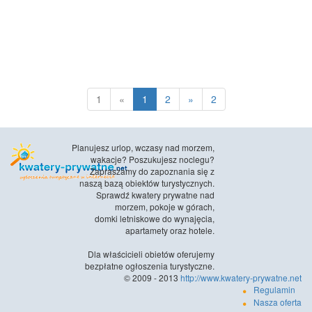
1
«
1
2
»
2
Planujesz urlop, wczasy nad morzem,
wakacje? Poszukujesz noclegu?
Zapraszamy do zapoznania się z
naszą bazą obiektów turystycznych.
Sprawdź kwatery prywatne nad
morzem, pokoje w górach,
domki letniskowe do wynajęcia,
apartamety oraz hotele.
Dla właścicieli obietów oferujemy
bezpłatne ogłoszenia turystyczne.
© 2009 - 2013
http://www.kwatery-prywatne.net
Regulamin
Nasza oferta