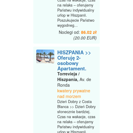
na relaks – oferujemy
Państwu indywidualny
urlop w Hiszpanii.
Poszukujecie Państwo
wygodneg...
Noclegi od:
86.02 zł
(20.00 EUR)
HISZPANIA >>
Oferuję 2-
osobowy
Apartament.
Torrevieja /
Hiszpania,
Av. de
Ronda
kwatery prywatne
nad morzem
Dzień Dobry z Costa
Blanca >> Dzień Dobry
słonecznie bardziej.
Czas na wakacje, czas
na relaks – oferujemy
Państwu indywidualny
urlop w Hiszpanii.