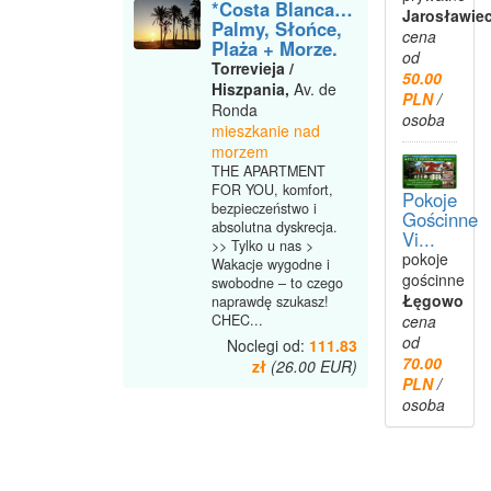
*Costa Blanca…
Jarosławie
Palmy, Słońce,
cena
Plaża + Morze.
od
Torrevieja /
50.00
Hiszpania,
Av. de
PLN
/
Ronda
osoba
mieszkanie nad
morzem
THE APARTMENT
FOR YOU, komfort,
Pokoje
bezpieczeństwo i
Gościnne
absolutna dyskrecja.
Vi...
>> Tylko u nas >
pokoje
Wakacje wygodne i
gościnne
swobodne – to czego
Łęgowo
naprawdę szukasz!
CHEC...
cena
od
Noclegi od:
111.83
70.00
zł
(26.00 EUR)
PLN
/
osoba