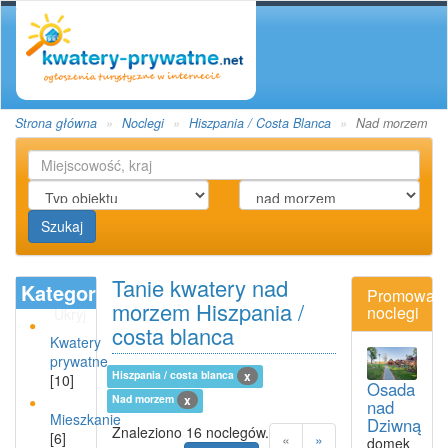
Strona główna
Noclegi
Hiszpania / Costa Blanca
Nad morzem
Szukaj
Tanie kwatery nad
Kategoria
Promowan
morzem Hiszpania /
noclegi
Ukryj
costa blanca
Kwatery
prywatne
Hiszpania / costa blanca
x
[10]
Osada
Nad morzem
x
nad
Mieszkanie
Dziwną
Znaleziono 16 noclegów.
[6]
«
»
domek