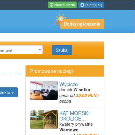
Nasza oferta
Zaloguj się
Dodaj ogłoszenie
Szukaj
Promowane noclegi
Wycisze
domek
Wisełka
biektu
cena od
30.00 PLN
/
osoba
KĄT MORSKI
OKOLICE...
kwatery prywatne
Warnowo