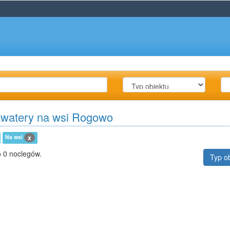
kwatery na wsi Rogowo
Na wsi
x
 0 noclegów.
Typ o