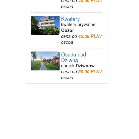
cena od
40.00 PLN
/
osoba
Kwatery
kwatery prywatne
Obzor
cena od
45.38 PLN
/
osoba
Osada nad
Dziwną
domek
Dziwnów
cena od
50.00 PLN
/
osoba