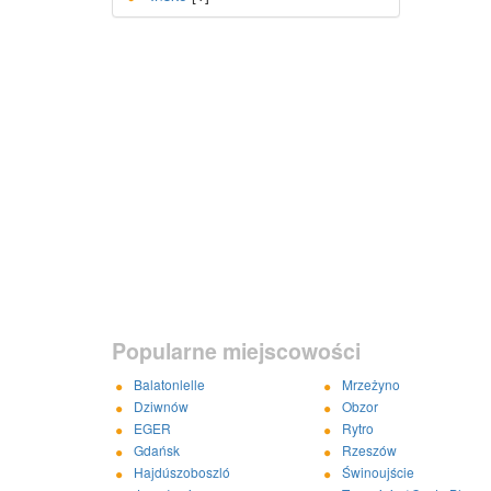
Popularne miejscowości
Balatonlelle
Mrzeżyno
Dziwnów
Obzor
EGER
Rytro
Gdańsk
Rzeszów
Hajdúszoboszló
Świnoujście