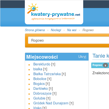
Strona główna
Noclegi
Na wsi
Rogowo
Tanie 
Miejscowości
Ukryj
Berekfurdo
[1]
Rogowo
x
bialka
[1]
Znaleziono
Białka Tatrzańska
[1]
Bobolice
[1]
Bogács
[1]
Darłówko
[1]
Dobroszyce
[1]
Gołubie
[1]
Gródek Nad Dunajcem
[1]
Ińsko
[1]