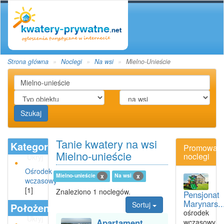
Strona główna
Noclegi
Na wsi
Mielno-Unieście
Szukaj
Tanie kwatery na wsi
Kategoria
Promowan
Mielno-unieście
noclegi
Ukryj
Ośrodek
Mielno-unieście
Na wsi
x
x
wczasowy
[1]
Znaleziono 1 noclegów.
Pensjonat
Marynars..
Sortuj
Położenie
ośrodek
Ukryj
Apartament
wczasowy