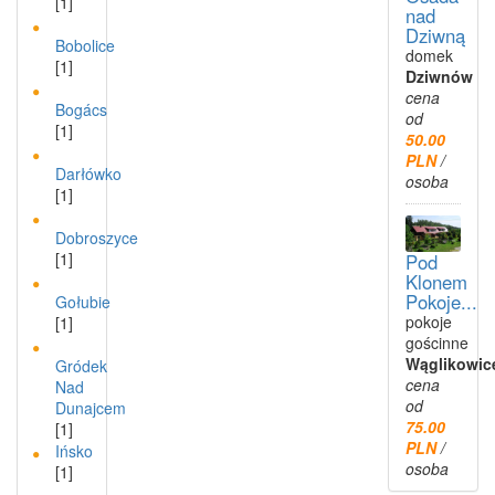
[1]
nad
Dziwną
Bobolice
domek
[1]
Dziwnów
cena
Bogács
od
[1]
50.00
PLN
/
Darłówko
osoba
[1]
Dobroszyce
[1]
Pod
Klonem
Pokoje...
Gołubie
pokoje
[1]
gościnne
Wąglikowic
Gródek
cena
Nad
od
Dunajcem
75.00
[1]
PLN
/
Ińsko
osoba
[1]