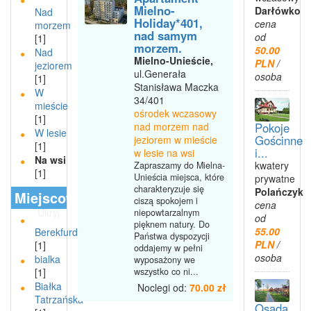
Mielno-
Darłówko
Nad
Holiday*401,
cena
morzem
nad samym
od
[1]
morzem.
50.00
Nad
Mielno-Unieście,
PLN
/
jeziorem
ul.Generała
osoba
[1]
Stanisława Maczka
W
34/401
mieście
ośrodek wczasowy
[1]
Pokoje
nad morzem nad
W lesie
Gościnne
jeziorem w mieście
[1]
i...
w lesie na wsi
Na wsi
kwatery
Zapraszamy do Mielna-
[1]
Unieścia miejsca, które
prywatne
charakteryzuje się
Polańczyk
Miejscowości
ciszą spokojem i
cena
Ukryj
niepowtarzalnym
od
pięknem natury. Do
55.00
Berekfurdo
Państwa dyspozycji
PLN
/
[1]
oddajemy w pełni
osoba
bialka
wyposażony we
[1]
wszystko co ni...
Białka
Noclegi od:
70.00 zł
Tatrzańska
Osada