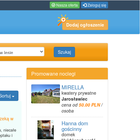
Nasza oferta
Zaloguj się
Dodaj ogłoszenie
Szukaj
Promowane noclegi
MIRELLA
kwatery prywatne
Sortuj
Jarosławiec
cena od
50.00 PLN
/
osoba
rzeką w
Hanna dom
gościnny
, niecałe
domek
ptaku i