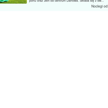
portu oraz 3km od centrum Darłowa. Składa się z dw...
Noclegi od