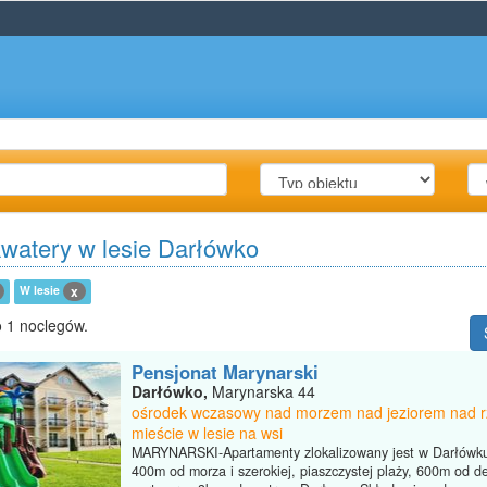
kwatery w lesie Darłówko
W lesie
x
 1 noclegów.
Pensjonat Marynarski
Darłówko,
Marynarska 44
ośrodek wczasowy nad morzem nad jeziorem nad 
mieście w lesie na wsi
MARYNARSKI-Apartamenty zlokalizowany jest w Darłówku
400m od morza i szerokiej, piaszczystej plaży, 600m od de