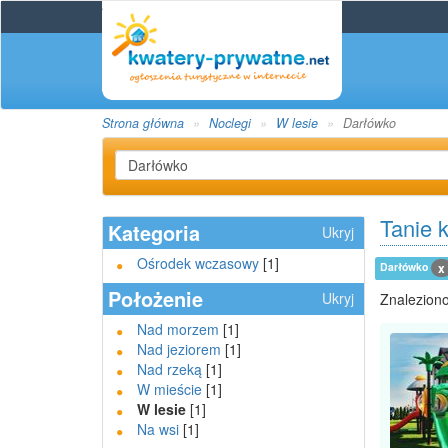
Strona główna
Noclegi
W lesie
Darłówko
Tanie 
Kategoria
Ukryj
Ośrodek wczasowy
[1]
Darłówko
x
Położenie
Ukryj
Znaleziono
Nad morzem
[1]
Nad jeziorem
[1]
Nad rzeką
[1]
W mieście
[1]
W lesie
[1]
Na wsi
[1]