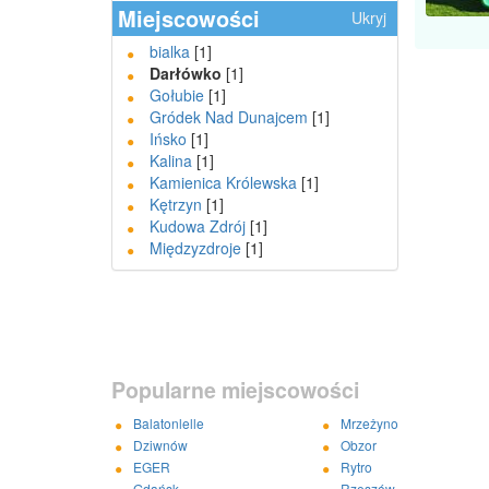
Miejscowości
Ukryj
bialka
[1]
Darłówko
[1]
Gołubie
[1]
Gródek Nad Dunajcem
[1]
Ińsko
[1]
Kalina
[1]
Kamienica Królewska
[1]
Kętrzyn
[1]
Kudowa Zdrój
[1]
Międzyzdroje
[1]
Popularne miejscowości
Balatonlelle
Mrzeżyno
Dziwnów
Obzor
EGER
Rytro
Gdańsk
Rzeszów