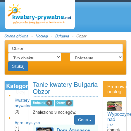
Strona główna
Noclegi
Bułgaria
Obzor
Szukaj
Tanie kwatery Bułgaria
Kategoria
Promowan
Obzor
noclegi
Ukryj
Kwatery
Bułgaria
Obzor
x
x
prywatne
[2]
Znaleziono 3 noclegów.
Wypoczyn
nad
Cena
Agroturystyka
jez...
[1]
Dom Atanasov
domek