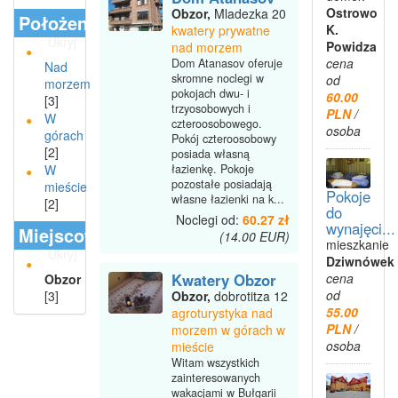
Ostrowo
Obzor,
Mladezka 20
Położenie
K.
kwatery prywatne
Ukryj
Powidza
nad morzem
cena
Dom Atanasov oferuje
Nad
skromne noclegi w
od
morzem
pokojach dwu- i
60.00
[3]
trzyosobowych i
PLN
/
W
czteroosobowego.
osoba
górach
Pokój czteroosobowy
[2]
posiada własną
W
łazienkę. Pokoje
pozostałe posiadają
mieście
Pokoje
własne łazienki na k...
[2]
do
Noclegi od:
60.27 zł
wynajęci...
Miejscowości
(14.00 EUR)
mieszkanie
Ukryj
Dziwnówek
cena
Kwatery Obzor
Obzor
od
[3]
Obzor,
dobrotitza 12
55.00
agroturystyka nad
PLN
/
morzem w górach w
osoba
mieście
Witam wszystkich
zainteresowanych
wakacjami w Bułgarii