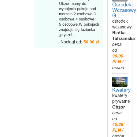
Ośrodek
Obzor mamy do
wynajęcia pokoje nad
Wczasowy
morzem 2 osobowe,3
G...
osobowe,4 osobowe i
ośrodek
5 osobowe.W pokojach
wczasowy
znajduje się łazienka
Białka
,pryszni...
Tatrzańska
Noclegi od:
50.00 zł
cena
od
90.00
PLN
/
osoba
Kwatery
kwatery
prywatne
Obzor
cena
od
45.38
PLN
/
osoba