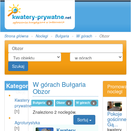
Strona główna
Noclegi
Bułgaria
W górach
Obzor
Szukaj
W górach Bułgaria
Kategoria
Promowan
Obzor
noclegi
Ukryj
Kwatery
Bułgaria
Obzor
W górach
x
x
x
prywatne
[1]
Znaleziono 2 noclegów.
Pokoje
gościnne
Sortuj
Agroturystyka
Gą...
[1]
Kwatery
kwatery