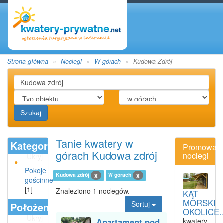
Strona główna
Noclegi
W górach
Kudowa Zdrój
Szukaj
Tanie kwatery w
Kategoria
Promowan
górach Kudowa zdrój
noclegi
Ukryj
Pokoje
Kudowa zdrój
W górach
x
x
gościnne
[1]
Znaleziono 1 noclegów.
KĄT
MORSKI
Sortuj
Położenie
OKOLICE..
Ukryj
Apartament pod
kwatery