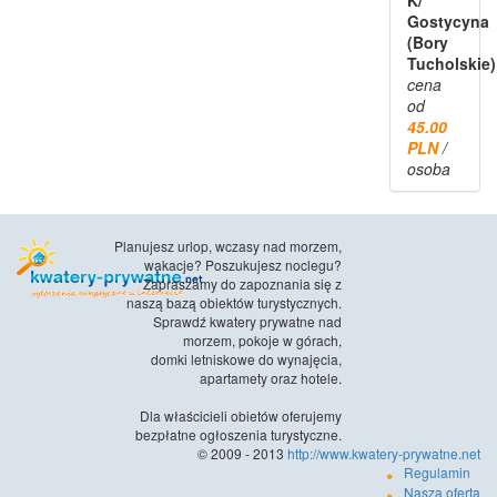
Gostycyna
(Bory
Tucholskie)
cena
od
45.00
PLN
/
osoba
Planujesz urlop, wczasy nad morzem,
wakacje? Poszukujesz noclegu?
Zapraszamy do zapoznania się z
naszą bazą obiektów turystycznych.
Sprawdź kwatery prywatne nad
morzem, pokoje w górach,
domki letniskowe do wynajęcia,
apartamety oraz hotele.
Dla właścicieli obietów oferujemy
bezpłatne ogłoszenia turystyczne.
© 2009 - 2013
http://www.kwatery-prywatne.net
Regulamin
Nasza oferta