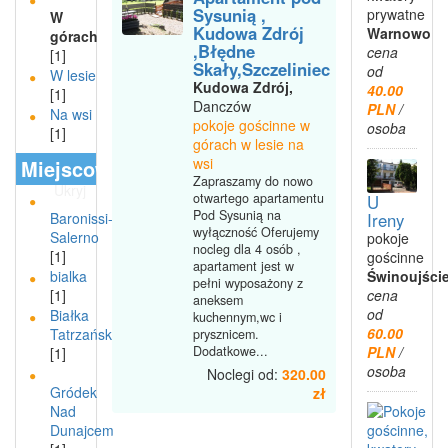
Sysunią ,
prywatne
W
Kudowa Zdrój
Warnowo
górach
,Błędne
cena
[1]
Skały,Szczeliniec
od
W lesie
Kudowa Zdrój,
40.00
[1]
Danczów
PLN
/
Na wsi
pokoje gościnne w
osoba
[1]
górach w lesie na
wsi
Miejscowości
Zapraszamy do nowo
Ukryj
otwartego apartamentu
U
Pod Sysunią na
Ireny
Baronissi-
wyłączność Oferujemy
Salerno
pokoje
nocleg dla 4 osób ,
[1]
gościnne
apartament jest w
Świnoujści
bialka
pełni wyposażony z
cena
[1]
aneksem
od
Białka
kuchennym,wc i
60.00
Tatrzańska
prysznicem.
PLN
/
Dodatkowe...
[1]
osoba
Noclegi od:
320.00
Gródek
zł
Nad
Dunajcem