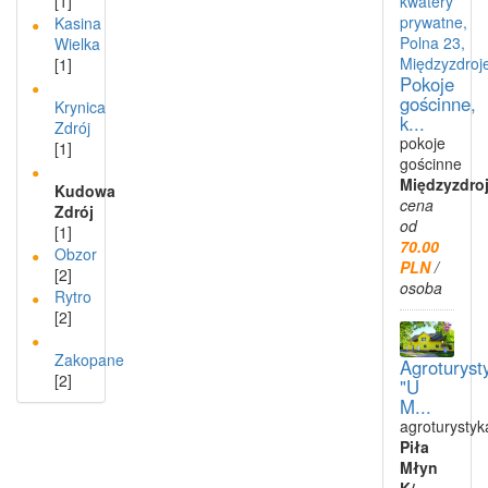
[1]
Kasina
Wielka
[1]
Pokoje
gościnne,
Krynica
k...
Zdrój
pokoje
[1]
gościnne
Międzyzdro
Kudowa
cena
Zdrój
od
[1]
70.00
Obzor
PLN
/
[2]
osoba
Rytro
[2]
Zakopane
Agroturyst
[2]
"U
M...
agroturystyk
Piła
Młyn
K/