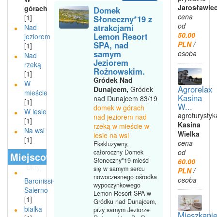
Jarosławie
górach
Domek
cena
[1]
Słoneczny*19 z
od
atrakcjami
Nad
50.00
Lemon Resort
jeziorem
SPA, nad
PLN
/
[1]
samym
osoba
Nad
Jeziorem
rzeką
Rożnowskim.
[1]
Gródek Nad
W
Agrorelax
Dunajcem,
Gródek
mieście
Kasina
nad Dunajcem 83/19
[1]
W...
domek w górach
W lesie
agroturystyk
nad jeziorem nad
[1]
Kasina
rzeką w mieście w
Na wsi
Wielka
lesie na wsi
[1]
cena
Ekskluzywny,
od
całoroczny Domek
Miejscowości
Słoneczny*19 mieści
60.00
Ukryj
się w samym sercu
PLN
/
nowoczesnego ośrodka
osoba
Baronissi-
wypoczynkowego
Salerno
Lemon Resort SPA w
[1]
Gródku nad Dunajcem,
bialka
przy samym Jeziorze
Mieszkani