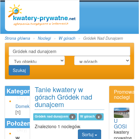
Strona główna
Noclegi
W górach
Gródek Nad Dunajcem
Szukaj
Tanie kwatery w
Kategoria
Promowan
górach Gródek nad
noclegi
Ukryj
dunajcem
Domek
[1]
Gródek nad dunajcem
W górach
x
x
U
Położenie
GOSI
Znaleziono 1 noclegów.
Ukryj
kwatery
Sortuj
prywatne
W