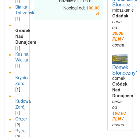
[1]
Rożnowskim. Do P...
Słonecz...
Białka
Noclegi od:
100.00
mieszkanie
Tatrzańska
zł
Gdańsk
[1]
cena
od
Gródek
30.00
Nad
PLN
/
Dunajcem
osoba
[1]
Kasina
Wielka
[1]
Domek
Słoneczny*
Krynica
domek
Zdrój
Gródek
[1]
Nad
Dunajcem
Kudowa
cena
Zdrój
od
[1]
100.00
Obzor
PLN
/
[2]
osoba
Rytro
[2]