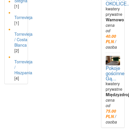
Stegna
OKOLICE..
[1]
kwatery
prywatne
Torrevieja
Warnowo
[1]
cena
od
Torrevieja
40.00
/ Costa
PLN
/
Blanca
osoba
[2]
Torrevieja
/
Pokoje
Hiszpania
gościnne
Gą...
[4]
kwatery
prywatne
Międzyzdro
cena
od
75.00
PLN
/
osoba