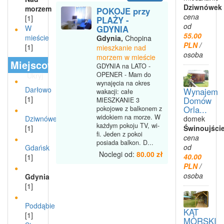
Dziwnówek
morzem
POKOJE przy
cena
[1]
PLAŻY -
od
GDYNIA
W
55.00
mieście
Gdynia,
Chopina
PLN
/
[1]
mieszkanie nad
osoba
morzem w mieście
Miejscowości
GDYNIA na LATO -
OPENER - Mam do
Ukryj
wynajęcia na okres
Darłowo
Wynajem
wakacji: całe
[1]
Domów
MIESZKANIE 3
Orla...
pokojowe z balkonem z
widokiem na morze. W
domek
Dziwnówek
każdym pokoju TV, wi-
Świnoujści
[1]
fi. Jeden z pokoi
cena
posiada balkon. D...
od
Gdańsk
Noclegi od:
80.00 zł
40.00
[1]
PLN
/
osoba
Gdynia
[1]
Poddąbie
KĄT
[1]
MORSKI