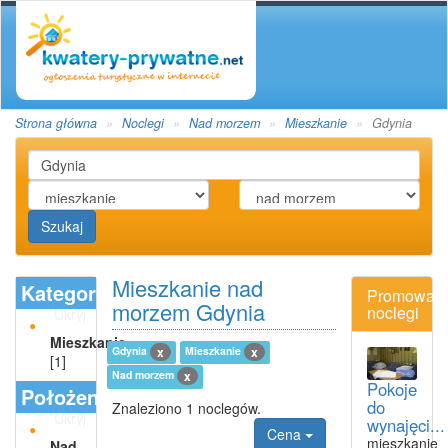
Strona główna
Noclegi
Nad morzem
Mieszkanie
Gdynia
Szukaj
Mieszkanie nad
Kategoria
Promowan
morzem Gdynia
noclegi
Ukryj
Mieszkanie
Gdynia
Mieszkanie
x
x
[1]
Nad morzem
x
Pokoje
Położenie
do
Znaleziono 1 noclegów.
Ukryj
wynajęci...
Cena
mieszkanie
Nad