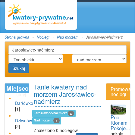
Strona główna
Noclegi
Nad morzem
Jarosławiec-Naćmierz
Szukaj
Tanie kwatery nad
Miejscowości
Promowan
morzem Jarosławiec-
noclegi
Ukryj
naćmierz
Darłówko
[1]
Jarosławiec-naćmierz
x
Pod
Dziwnów
Nad morzem
x
Klonem
[2]
Pokoje...
Znaleziono 0 noclegów.
pokoje