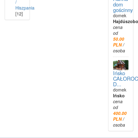
/
dom
Hiszpania
gościnny
[12]
domek
Hajdúszobo
cena
od
50.00
PLN
/
osoba
Ińsko
CAŁOROC
D...
domek
Ińsko
cena
od
400.00
PLN
/
osoba