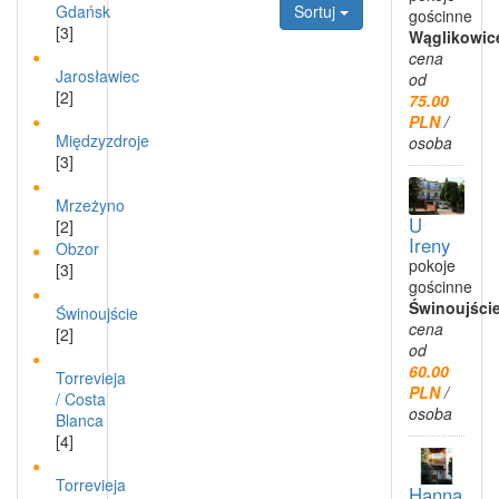
Sortuj
Gdańsk
gościnne
[3]
Wąglikowic
cena
Jarosławiec
od
[2]
75.00
PLN
/
Międzyzdroje
osoba
[3]
Mrzeżyno
U
[2]
Ireny
Obzor
pokoje
[3]
gościnne
Świnoujści
Świnoujście
cena
[2]
od
60.00
Torrevieja
PLN
/
/ Costa
osoba
Blanca
[4]
Torrevieja
Hanna