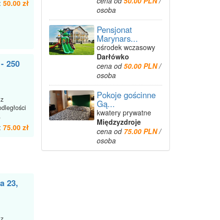
cena od
50.00 PLN
/
:
50.00 zł
osoba
Pensjonat
Marynars...
ośrodek wczasowy
Darłówko
- 250
cena od
50.00 PLN
/
osoba
Pokoje gościnne
 z
Gą...
odległości
kwatery prywatne
.
Międzyzdroje
:
75.00 zł
cena od
75.00 PLN
/
osoba
a 23,
 z