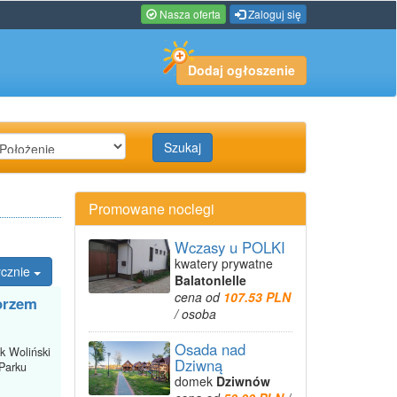
Nasza oferta
Zaloguj się
Dodaj ogłoszenie
Szukaj
Promowane noclegi
Wczasy u POLKI
kwatery prywatne
ycznie
Balatonlelle
cena od
107.53 PLN
orzem
/ osoba
Osada nad
k Woliński
Dziwną
Parku
domek
Dziwnów