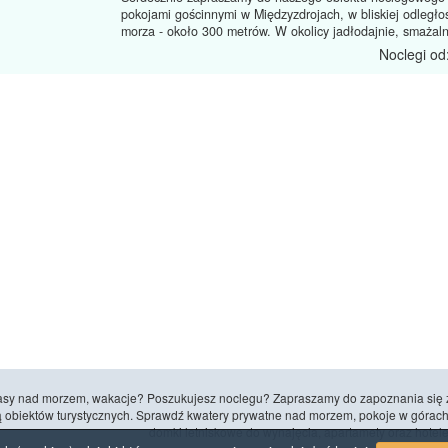
pokojami gościnnymi w Międzyzdrojach, w bliskiej odległo
morza - około 300 metrów. W okolicy jadłodajnie, smażalni
Noclegi od
zasy nad morzem, wakacje? Poszukujesz noclegu? Zapraszamy do zapoznania się 
 obiektów turystycznych. Sprawdź kwatery prywatne nad morzem, pokoje w górach
domki letniskowe do wynajęcia, apartamety oraz hotele