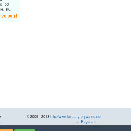
ści od
e, sk...
:
70.00 zł
z
© 2009 - 2013
http://www.kwatery-prywatne.net
,
Regulamin
.
Nasza oferta