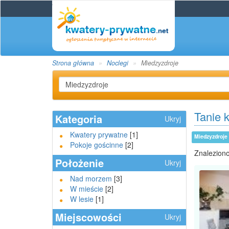
Strona główna
Noclegi
Miedzyzdroje
Tanie 
Kategoria
Ukryj
Kwatery prywatne
[1]
Miedzyzdroje
Pokoje gościnne
[2]
Znaleziono
Położenie
Ukryj
Nad morzem
[3]
W mieście
[2]
W lesie
[1]
Miejscowości
Ukryj