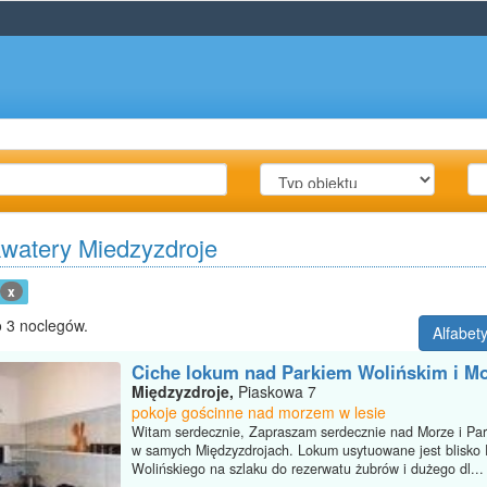
kwatery Miedzyzdroje
x
 3 noclegów.
Alfabet
Ciche lokum nad Parkiem Wolińskim i M
Międzyzdroje,
Piaskowa 7
pokoje gościnne nad morzem w lesie
Witam serdecznie, Zapraszam serdecznie nad Morze i Par
w samych Międzyzdrojach. Lokum usytuowane jest blisko 
Wolińskiego na szlaku do rezerwatu żubrów i dużego dl...