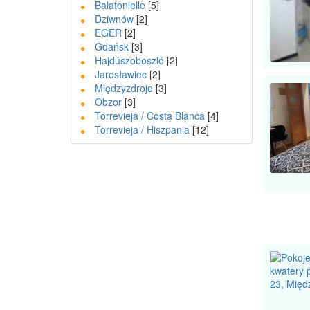
Balatonlelle
[5]
Dziwnów
[2]
EGER
[2]
Gdańsk
[3]
Hajdúszoboszló
[2]
Jarosławiec
[2]
Międzyzdroje
[3]
Obzor
[3]
Torrevieja / Costa Blanca
[4]
Torrevieja / Hiszpania
[12]