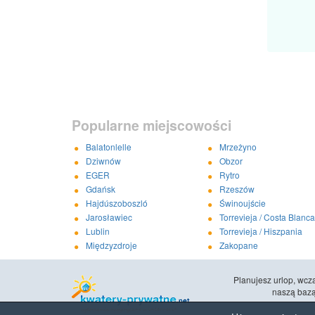
Popularne miejscowości
Balatonlelle
Mrzeżyno
Dziwnów
Obzor
EGER
Rytro
Gdańsk
Rzeszów
Hajdúszoboszló
Świnoujście
Jarosławiec
Torrevieja / Costa Blanca
Lublin
Torrevieja / Hiszpania
Międzyzdroje
Zakopane
Planujesz urlop, wc
naszą bazą