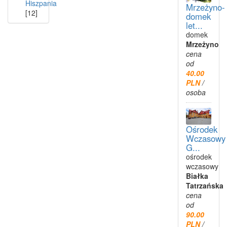
Hiszpania
Mrzeżyno-
[12]
domek
let...
domek
Mrzeżyno
cena
od
40.00
PLN
/
osoba
Ośrodek
Wczasowy
G...
ośrodek
wczasowy
Białka
Tatrzańska
cena
od
90.00
PLN
/