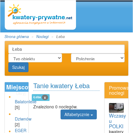
Strona główna
Noclegi
Łeba
Szukaj
Tanie kwatery Łeba
Miejscowości
Promowan
noclegi
Ukryj
Łeba
x
Balatonlelle
Znaleziono 0 noclegów.
[5]
Alfabetycznie
Wczasy
Dziwnów
u
[2]
POLKI
EGER
kwatery