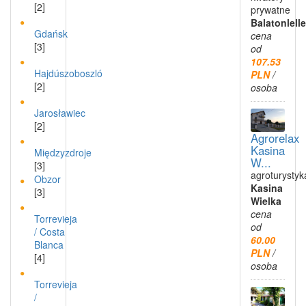
[2]
prywatne
Balatonlelle
Gdańsk
cena
[3]
od
107.53
Hajdúszoboszló
PLN
/
[2]
osoba
Jarosławiec
[2]
Agrorelax
Kasina
Międzyzdroje
W...
[3]
agroturystyk
Obzor
Kasina
[3]
Wielka
cena
Torrevieja
od
/ Costa
60.00
Blanca
PLN
/
[4]
osoba
Torrevieja
/