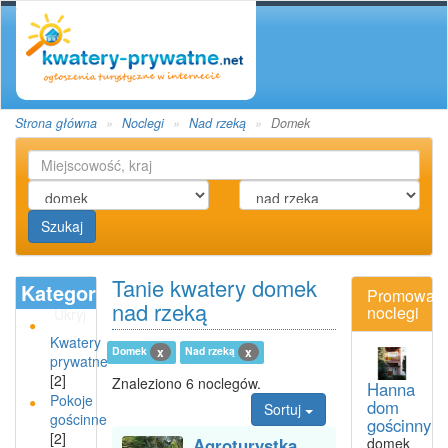
Strona główna
Noclegi
Nad rzeką
Domek
Szukaj
Tanie kwatery domek
Kategoria
Promowan
nad rzeką
noclegi
Ukryj
Kwatery
Domek
Nad rzeką
x
x
prywatne
[2]
Znaleziono 6 noclegów.
Hanna
Pokoje
dom
Sortuj
gościnne
gościnny
[2]
Agroturystka
domek