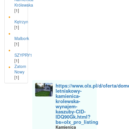
Królewska
[1]
Kętrzyn
[1]
Malbork
[1]
SZYPRY1
[1]
Zatom
Nowy
[1]
https://www.olx.pl/d/oferta/dom
letniskowy-
kamienica-
krolewska-
wynajem-
kaszuby-CID-
IDQ90Gk.html?
bs=olx_pro_listing
Kamienica