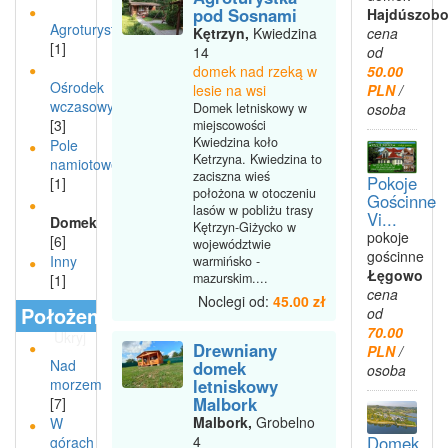
pod Sosnami
Hajdúszobo
Agroturystyka
Kętrzyn,
Kwiedzina
cena
[1]
14
od
domek nad rzeką w
50.00
Ośrodek
lesie na wsi
PLN
/
wczasowy
Domek letniskowy w
osoba
[3]
miejscowości
Kwiedzina koło
Pole
Ketrzyna. Kwiedzina to
namiotowe
zaciszna wieś
Pokoje
[1]
położona w otoczeniu
Gościnne
lasów w pobliżu trasy
Vi...
Domek
Kętrzyn-Giżycko w
pokoje
[6]
województwie
gościnne
Inny
warmińsko -
Łęgowo
mazurskim....
[1]
cena
Noclegi od:
45.00 zł
Położenie
od
70.00
Ukryj
Drewniany
PLN
/
Nad
domek
osoba
morzem
letniskowy
Malbork
[7]
Malbork,
Grobelno
W
Domek
4
górach