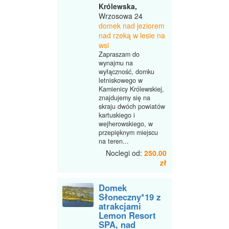
Królewska,
Wrzosowa 24
domek nad jeziorem
nad rzeką w lesie na
wsi
Zapraszam do
wynajmu na
wyłączność, domku
letniskowego w
Kamienicy Królewskiej,
znajdujemy się na
skraju dwóch powiatów
kartuskiego i
wejherowskiego, w
przepięknym miejscu
na teren...
Noclegi od:
250.00
zł
Domek
Słoneczny*19 z
atrakcjami
Lemon Resort
SPA, nad