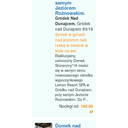
samym
Jeziorem
Rożnowskim.
Gródek Nad
Dunajcem,
Gródek
nad Dunajcem 83/19
domek w górach
nad jeziorem nad
rzeką w mieście w
lesie na wsi
Ekskluzywny,
całoroczny Domek
Słoneczny*19 mieści
się w samym sercu
nowoczesnego ośrodka
wypoczynkowego
Lemon Resort SPA w
Gródku nad Dunajcem,
przy samym Jeziorze
Rożnowskim. Do P...
Noclegi od:
100.00
zł
Domek nad