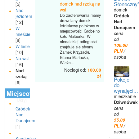
Słoneczny*
domek nad rzeką na
[5]
domek
wsi
Nad
Gródek
Do zaoferowania mamy
jeziorem
drewniany domek
Nad
[12]
letniskowy położony w
Dunajcem
W
miejscowości Grobelno
cena
mieście
koło Malborka. W
od
[8]
niedalekiej odległości
100.00
W lesie
znajduje sie słynny
PLN
/
[10]
Zamek Krzyżacki,
osoba
Brama Mariacka,
Na wsi
Wieża...
[16]
Noclegi od:
100.00
Nad
zł
rzeką
Pokoje
[6]
do
wynajęci...
Miejscowości
mieszkanie
Ukryj
Dziwnówek
cena
Gródek
od
Nad
55.00
Dunajcem
PLN
/
[1]
osoba
Kamienica