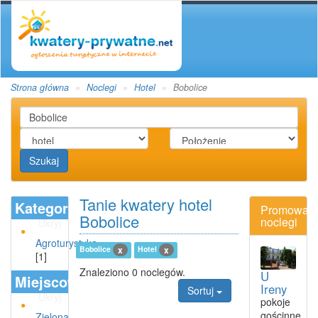
Strona główna
Noclegi
Hotel
Bobolice
Szukaj
Tanie kwatery hotel
Kategoria
Promowan
Bobolice
noclegi
Ukryj
Agroturystyka
Bobolice
Hotel
x
x
[1]
Znaleziono 0 noclegów.
U
Miejscowości
Ireny
Sortuj
Ukryj
pokoje
gościnne
Zielona