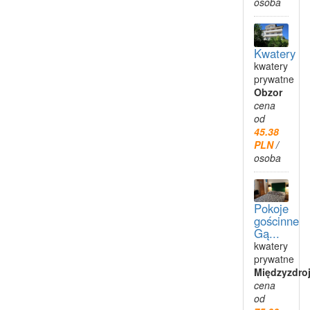
osoba
Kwatery
kwatery
prywatne
Obzor
cena
od
45.38
PLN
/
osoba
Pokoje
gościnne
Gą...
kwatery
prywatne
Międzyzdro
cena
od