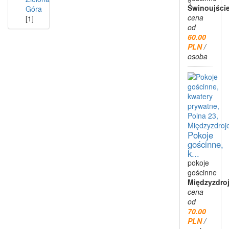
Świnoujści
Góra
cena
[1]
od
60.00
PLN
/
osoba
Pokoje
gościnne,
k...
pokoje
gościnne
Międzyzdro
cena
od
70.00
PLN
/