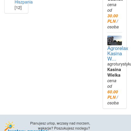
Hiszpania
cena
[12]
od
30.00
PLN
/
osoba
Agrorelax
Kasina
W...
agroturystyk
Kasina
Wielka
cena
od
60.00
PLN
/
osoba
Planujesz urlop, wczasy nad morzem,
wakacje? Poszukujesz noclegu?