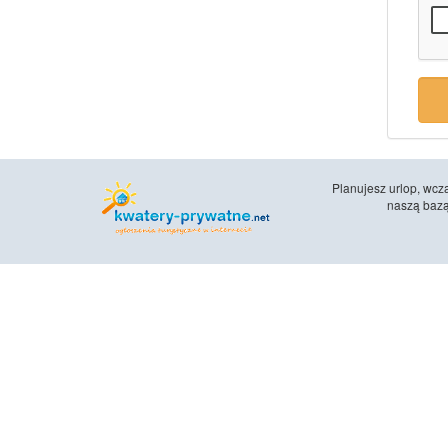
Planujesz urlop, wc
naszą bazą