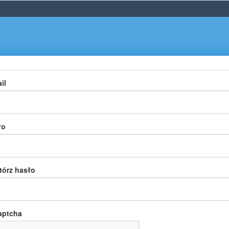
il
ło
tórz hasło
aptcha