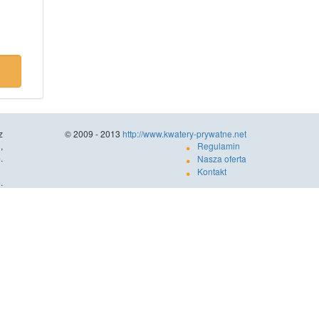
z
© 2009 - 2013
http://www.kwatery-prywatne.net
,
Regulamin
.
Nasza oferta
Kontakt
.